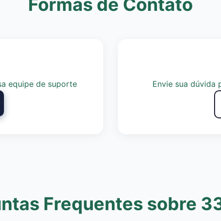
Formas de Contato
a equipe de suporte
Envie sua dúvida 
ntas Frequentes sobre 