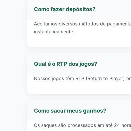
Como fazer depósitos?
Aceitamos diversos métodos de pagamento: c
instantaneamente.
Qual é o RTP dos jogos?
Nossos jogos têm RTP (Return to Player) en
Como sacar meus ganhos?
Os saques são processados em até 24 hor