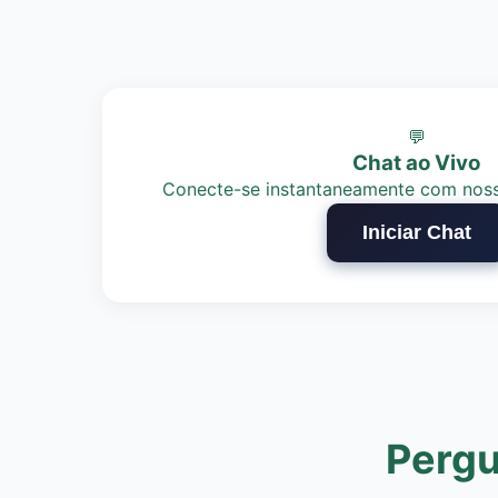
💬
Chat ao Vivo
Conecte-se instantaneamente com noss
Iniciar Chat
Pergu