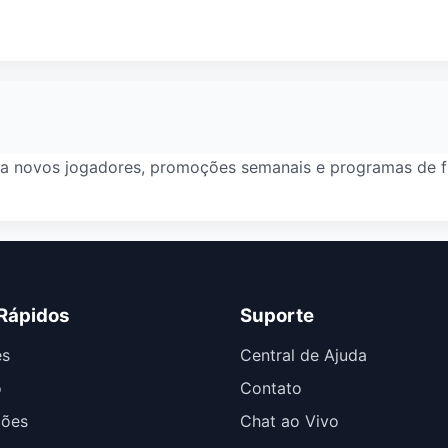
a novos jogadores, promoções semanais e programas de fi
 Rápidos
Suporte
es
Central de Ajuda
o
Contato
ões
Chat ao Vivo