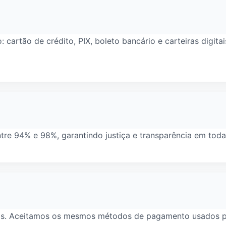
artão de crédito, PIX, boleto bancário e carteiras digita
tre 94% e 98%, garantindo justiça e transparência em toda
as. Aceitamos os mesmos métodos de pagamento usados p