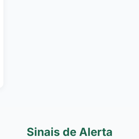
Sinais de Alerta