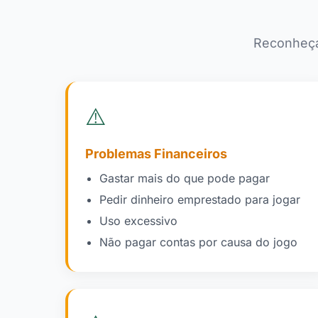
Reconheça
⚠️
Problemas Financeiros
Gastar mais do que pode pagar
Pedir dinheiro emprestado para jogar
Uso excessivo
Não pagar contas por causa do jogo