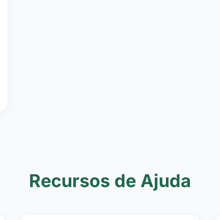
Recursos de Ajuda