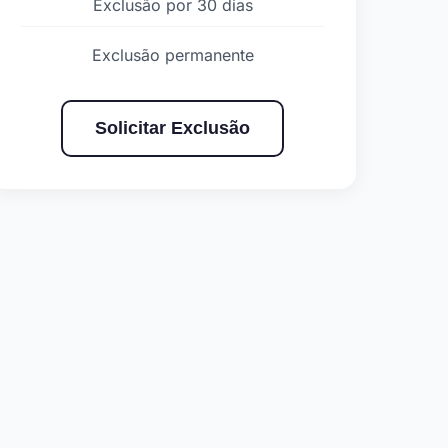
Exclusão por 30 dias
Exclusão permanente
Solicitar Exclusão