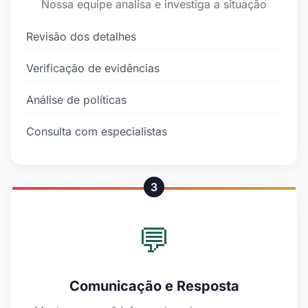
Nossa equipe analisa e investiga a situação
Revisão dos detalhes
Verificação de evidências
Análise de políticas
Consulta com especialistas
3
💬
Comunicação e Resposta