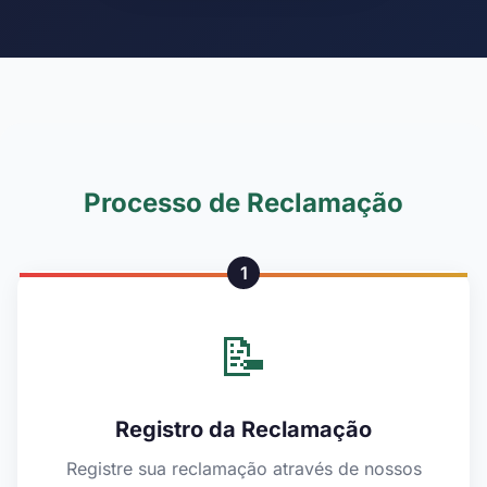
Processo de Reclamação
1
📝
Registro da Reclamação
Registre sua reclamação através de nossos