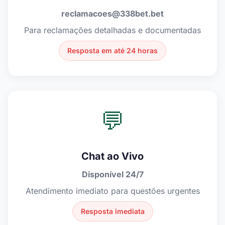
reclamacoes@338bet.bet
Para reclamações detalhadas e documentadas
Resposta em até 24 horas
💬
Chat ao Vivo
Disponível 24/7
Atendimento imediato para questões urgentes
Resposta imediata