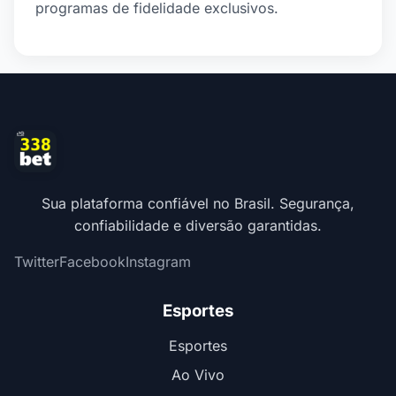
programas de fidelidade exclusivos.
Sua plataforma confiável no Brasil. Segurança,
confiabilidade e diversão garantidas.
Twitter
Facebook
Instagram
Esportes
Esportes
Ao Vivo