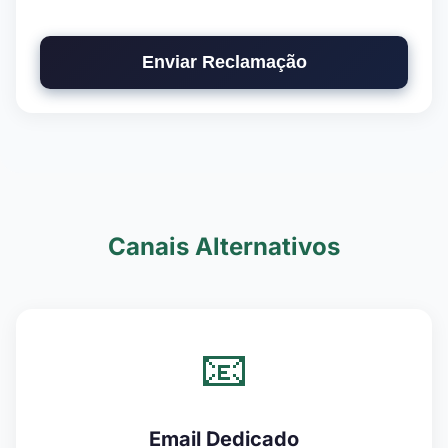
Enviar Reclamação
Canais Alternativos
📧
Email Dedicado