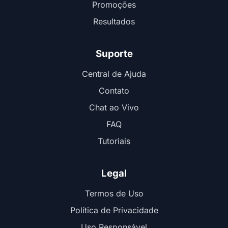
Promoções
Resultados
Suporte
Central de Ajuda
Contato
Chat ao Vivo
FAQ
Tutoriais
Legal
Termos de Uso
Política de Privacidade
Uso Responsável