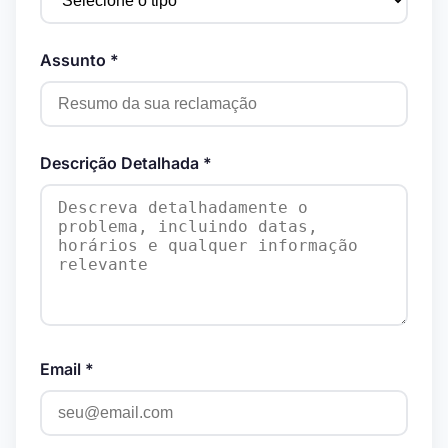
Assunto *
Descrição Detalhada *
Email *