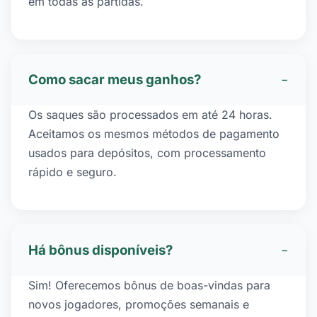
em todas as partidas.
Como sacar meus ganhos?
−
Os saques são processados em até 24 horas.
Aceitamos os mesmos métodos de pagamento
usados para depósitos, com processamento
rápido e seguro.
Há bônus disponíveis?
−
Sim! Oferecemos bônus de boas-vindas para
novos jogadores, promoções semanais e