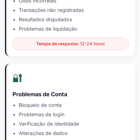
Odds incorretas
Transações não registradas
Resultados disputados
Problemas de liquidação
Tempo de resposta:
12-24 horas
🔐
Problemas de Conta
Bloqueio de conta
Problemas de login
Verificação de identidade
Alterações de dados