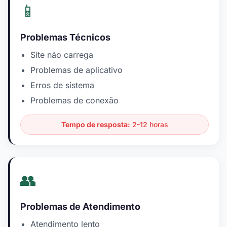
📱
Problemas Técnicos
Site não carrega
Problemas de aplicativo
Erros de sistema
Problemas de conexão
Tempo de resposta:
2-12 horas
👥
Problemas de Atendimento
Atendimento lento