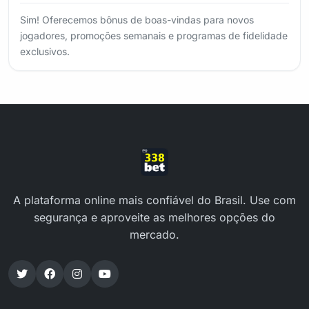
Sim! Oferecemos bônus de boas-vindas para novos
jogadores, promoções semanais e programas de fidelidade
exclusivos.
Rafael Martins
há 1 semana
Ótimo para acompanhar futebol e vôlei.
Transmissão ao vivo funciona muito bem. App
mobile estável. Recomendo!
7
úteis
A plataforma online mais confiável do Brasil. Use com
Beatriz Rocha
há 2 semanas
segurança e aproveite as melhores opções do
Oferta de boas-vindas generosa e ofertas grátis
mercado.
toda sexta. Jogos licenciados e seguros. Estou
muito satisfeita.