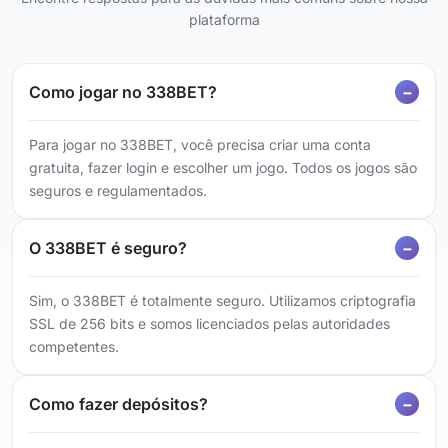
zero reclamação.
plataforma
19
úteis
Como jogar no 338BET?
−
Para jogar no 338BET, você precisa criar uma conta
Fernanda Alves
há 4 dias
Usuário verificado
gratuita, fazer login e escolher um jogo. Todos os jogos são
Amo os jogos! Fortune Tiger e as transmissões ao
seguros e regulamentados.
vivo são meus favoritos. Recompensas toda
semana. Vale muito a pena.
O 338BET é seguro?
−
Sim, o 338BET é totalmente seguro. Utilizamos criptografia
SSL de 256 bits e somos licenciados pelas autoridades
competentes.
16
úteis
Como fazer depósitos?
−