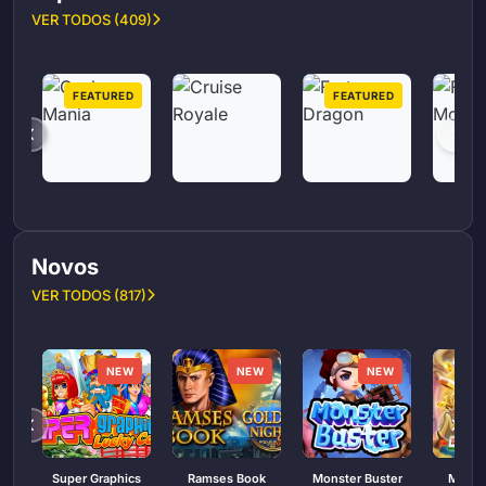
VER TODOS (409)
FEATURED
FEATURED
Novos
VER TODOS (817)
NEW
NEW
NEW
Super Graphics
Ramses Book
Monster Buster
Mahjo