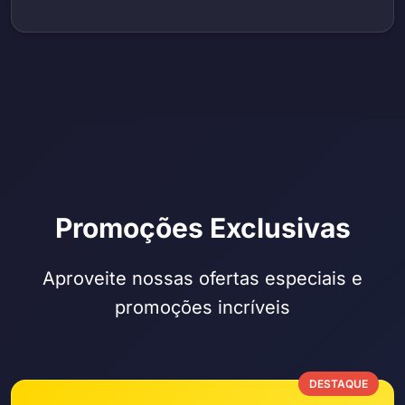
Promoções Exclusivas
Aproveite nossas ofertas especiais e
promoções incríveis
DESTAQUE