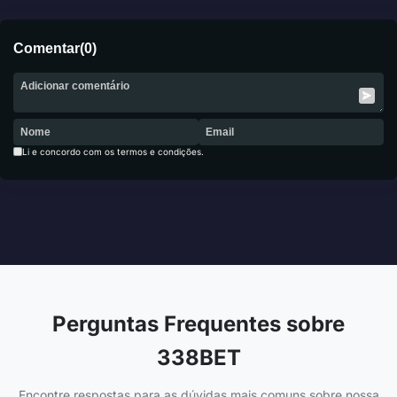
22
úteis
Comentar
(
0
)
Ana Costa
há 2 dias
Li e concordo com os termos e condições.
Promoções incríveis! A oferta de boas-vindas me
ajudou muito. Plataforma confiável, uso no celular
o tempo todo sem problema.
11
úteis
Perguntas Frequentes sobre
Roberto Lima
há 3 dias
Usuário verificado
338BET
Interface intuitiva e depósitos via PIX instantâneos.
Transferência em menos de 24h. Uso há 4 meses e
Encontre respostas para as dúvidas mais comuns sobre nossa